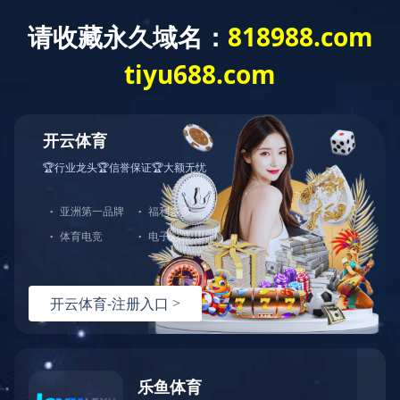
搜
索
导
首页

学院介绍

院长寄语
航
痕
院长寄语
迹
白云山高，珠江水长；吾校矗立，蔚为国光。
中山手创，遗泽余芳；振兴中华，永志勿忘。
回首百年路，中山大学始终坚持与国家民族发展同心
大者
”
、引领未来的卓越人才。