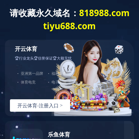
搜
索
导
首页

办学项目

医学培训

“名医高徒”临床学科带头人培养计划
航
痕
迹