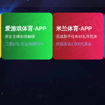
态 | 推进党史学习与业务工作相融相长
动态 | 学党史、悟思想、办实事、开新局——高等继续教育中心党支部召
态 | “百年弦歌，传唱不辍”——高等继续教育中心党支部组织开展“七一
当
1
页
2
页
3
末
末页
前
面
面
页
页
开云手机登录入口-开云(中国)
电话:
020-84113939
中
邮政编码:
510275
中
地址:
广州市新港西路135号
中
逸