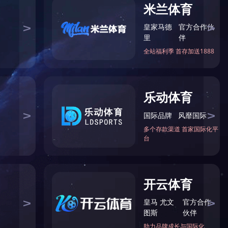
2025-05-25
2025-02-25
2025-02-25
2025-01-23
高质量内涵式发展
2025-01-07
2023-10-25
书分享会
2023-10-25
2023-07-19
2022-10-27
2022-10-24
2022-06-17
开展党日活动
2022-06-10
2022-05-17
临床医学五年制学生第五党支部结对共建