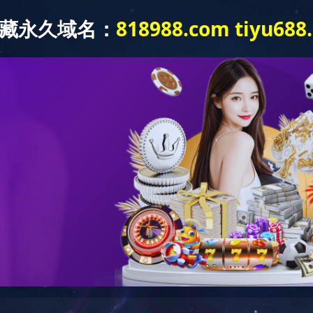
办学项目
师资力量
办学基地
现场教学
园地
革网】主题、形式、执行、评估四位一体视域下，提升主题党日活动质量
继教院：产教协同的高管培训是企业发展的助推器
清风本色，共筑廉洁初心 ——继续教育学院党支部赴宝墨园廉洁文化教育
铸魂强作风 红脉赓续促新程 ——继续教育学院党支部赴珠海开展主题党日