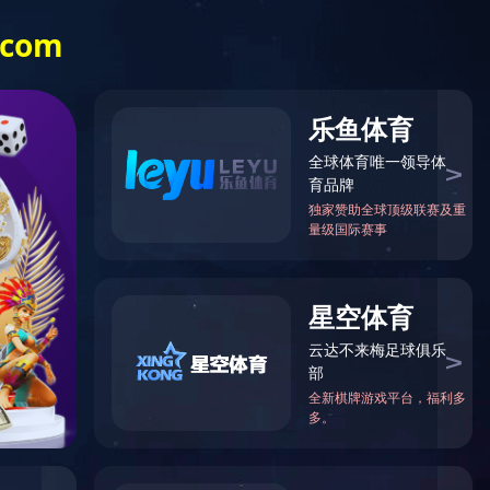
搜
索
校友公益
党建风采
开云手机登录入
口-开云(中国)
2026-07-16
的实践探索
2026-07-14
2025-06-24
基地开展中央八项规定精神学习教育
2025-05-30
活动