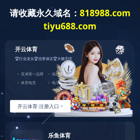
搜
索
导
首页

办学项目

社区教育
航
痕
社区教育
迹
老年教育
办学特色
为大力推进老年教育，满足老年人日益多样化、个
性化的精神文化需求，积极应对人口老龄化，根据国务
院《关于加快推进养老服务业发展的若干意见》和《关
于大力发展职业教育的决定》精神，从2017年开始，开
云手机登录入口-开云(中国)开始承接中山大学老年大学